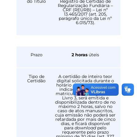
do Título
Registro de Certidão de
Regularização Fundiária –
CRF (REURB) – Lei nº
13.465/2017 (art. 205,
parágrafo único da Lei nº
6.015/73).
Prazo
2 horas
úteis
Tipo de
A certidão de inteiro teor
Certidão
digital solicitada durante o
horário de expediente, com
indicação do número da
matrícula ou do registro no
Livro 3, será emitida e
disponibilizada dentro de no
máximo 2 horas, salvo no
caso de atos manuscritos,
cuja emissão não poderá ser
retardada por mais de cinco
dias, e ficará disponível
para
download
pelo
requerente pelo prazo
mínimo de 30 dias (art. 327,