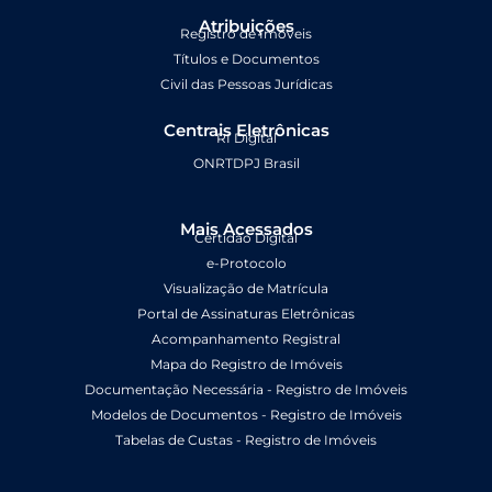
Atribuições
Registro de Imóveis
Títulos e Documentos
Civil das Pessoas Jurídicas
Centrais Eletrônicas
RI Digital
ONRTDPJ Brasil
Mais Acessados
Certidão Digital
e-Protocolo
Visualização de Matrícula
Portal de Assinaturas Eletrônicas
Acompanhamento Registral
Mapa do Registro de Imóveis
Documentação Necessária - Registro de Imóveis
Modelos de Documentos - Registro de Imóveis
Tabelas de Custas - Registro de Imóveis