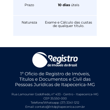
Prazo
10 dias
úteis
Natureza
Exame e Cálculo das custas
de qualquer título.
Rua Lamounier Godofredo, nº 433 - Centro - Itapecerica-MG
CEP 35.550-000
Telefone/Whatsapp: (37) 3341-1212
Email: contato@1ritdpjitapecerica.com.br