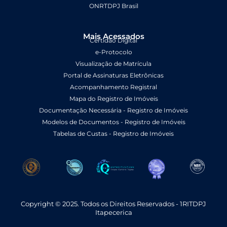
ONRTDPJ Brasil
Mais Acessados
Certidão Digital
e-Protocolo
Visualização de Matrícula
Portal de Assinaturas Eletrônicas
Acompanhamento Registral
Mapa do Registro de Imóveis
Documentação Necessária - Registro de Imóveis
Modelos de Documentos - Registro de Imóveis
Tabelas de Custas - Registro de Imóveis
Copyright © 2025. Todos os Direitos Reservados - 1RITDPJ
Itapecerica