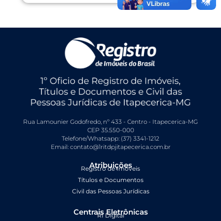
Rua Lamounier Godofredo, nº 433 - Centro - Itapecerica-MG
CEP 35.550-000
Telefone/Whatsapp: (37) 3341-1212
Email: contato@1ritdpjitapecerica.com.br
Atribuições
Registro de Imóveis
Títulos e Documentos
Civil das Pessoas Jurídicas
Centrais Eletrônicas
RI Digital